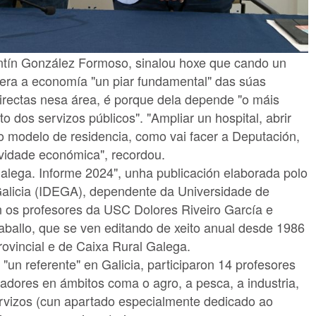
ntín González Formoso, sinalou hoxe que cando un
dera a economía "un piar fundamental" das súas
irectas nesa área, é porque dela depende "o máis
 dos servizos públicos". "Ampliar un hospital, abrir
o modelo de residencia, como vai facer a Deputación,
ividade económica", recordou.
alega. Informe 2024", unha publicación elaborada polo
Galicia (IDEGA), dependente da Universidade de
n os profesores da USC Dolores Riveiro García e
ballo, que se ven editando de xeito anual desde 1986
rovincial e de Caixa Rural Galega.
un referente" en Galicia, participaron 14 profesores
adores en ámbitos coma o agro, a pesca, a industria,
ervizos (cun apartado especialmente dedicado ao