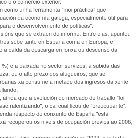
ico e o comercio exterior.
ón como unha ferramenta "moi práctica" que
tuación da economía galega, especialmente útil para
 para o desenvolvemento de políticas".
usións que se extraen do informe. Entre elas, apuntou
ntres sobe tanto en España coma en Europa, e
 a caída da descarga en lonxa ou descenso da
 %) e a baixada no sector servizos, a subida das
eza, ou o alto prezo dos alugueiros, que se
urbanas xa consume a metade dos ingresos da xente
ullando.
aínda que a evolución do mercado de traballo "foi
e ralentizando", o cal cualificou de "preocupante".
enda respecto do conxunto de España "está
a recuperou os niveis de ocupación previos ao 2008,
ión", dixo, porque a situación de 2023, cun forte