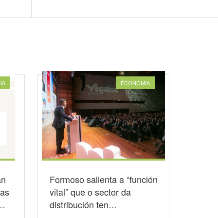
IA
ECONOMIA
an
Formoso salienta a “función
as
vital” que o sector da
a…
distribución ten…