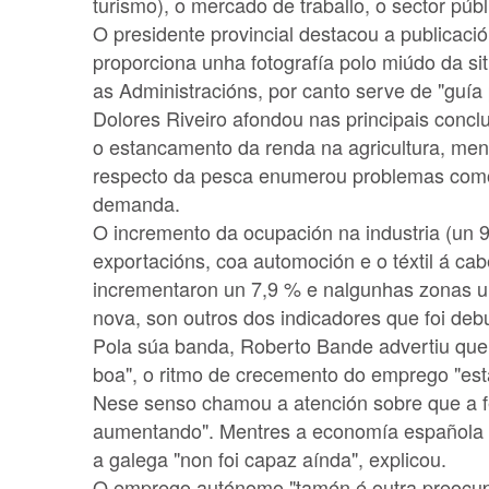
turismo), o mercado de traballo, o sector públ
O presidente provincial destacou a publicaci
proporciona unha fotografía polo miúdo da si
as Administracións, por canto serve de "guía
Dolores Riveiro afondou nas principais concl
o estancamento da renda na agricultura, me
respecto da pesca enumerou problemas como
demanda.
O incremento da ocupación na industria (un 9
exportacións, coa automoción e o téxtil á cab
incrementaron un 7,9 % e nalgunhas zonas 
nova, son outros dos indicadores que foi deb
Pola súa banda, Roberto Bande advertiu que, 
boa", o ritmo de crecemento do emprego "estas
Nese senso chamou a atención sobre que a f
aumentando". Mentres a economía española x
a galega "non foi capaz aínda", explicou.
O emprego autónomo "tamén é outra preocupac