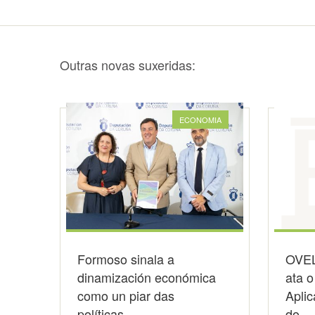
Outras novas suxeridas:
ECONOMIA
Formoso sinala a
OVEL
dinamización económica
ata o
como un piar das
Aplic
políticas…
do…