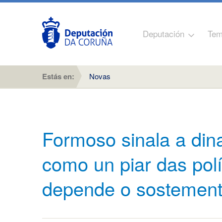
Deputación
Tem
Estás en:
Novas
Formoso sinala a di
como un piar das polí
depende o sostemento