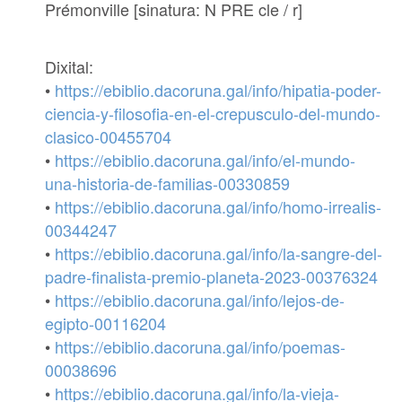
Prémonville [sinatura: N PRE cle / r]
Dixital:
•
https://ebiblio.dacoruna.gal/info/hipatia-poder-
ciencia-y-filosofia-en-el-crepusculo-del-mundo-
clasico-00455704
•
https://ebiblio.dacoruna.gal/info/el-mundo-
una-historia-de-familias-00330859
•
https://ebiblio.dacoruna.gal/info/homo-irrealis-
00344247
•
https://ebiblio.dacoruna.gal/info/la-sangre-del-
padre-finalista-premio-planeta-2023-00376324
•
https://ebiblio.dacoruna.gal/info/lejos-de-
egipto-00116204
•
https://ebiblio.dacoruna.gal/info/poemas-
00038696
•
https://ebiblio.dacoruna.gal/info/la-vieja-