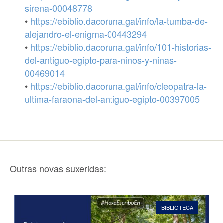
sirena-00048778
•
https://ebiblio.dacoruna.gal/info/la-tumba-de-
alejandro-el-enigma-00443294
•
https://ebiblio.dacoruna.gal/info/101-historias-
del-antiguo-egipto-para-ninos-y-ninas-
00469014
•
https://ebiblio.dacoruna.gal/info/cleopatra-la-
ultima-faraona-del-antiguo-egipto-00397005
Outras novas suxeridas:
BIBLIOTECA