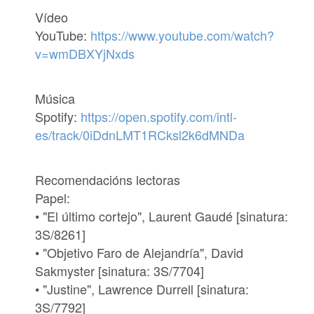
Vídeo
YouTube:
https://www.youtube.com/watch?
v=wmDBXYjNxds
Música
Spotify:
https://open.spotify.com/intl-
es/track/0iDdnLMT1RCksl2k6dMNDa
Recomendacións lectoras
Papel:
• "El último cortejo", Laurent Gaudé [sinatura:
3S/8261]
• "Objetivo Faro de Alejandría", David
Sakmyster [sinatura: 3S/7704]
• "Justine", Lawrence Durrell [sinatura:
3S/7792]