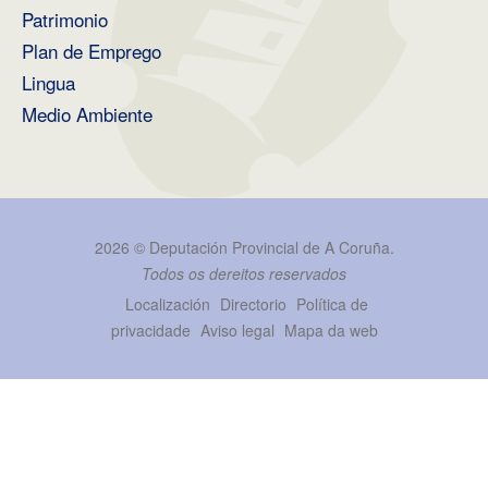
Patrimonio
Plan de Emprego
Lingua
Medio Ambiente
2026 ©
Deputación Provincial de A Coruña
.
Todos os dereitos reservados
Localización
Directorio
Política de
privacidade
Aviso legal
Mapa da web