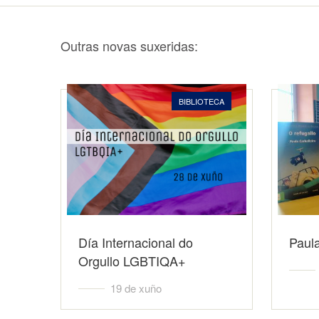
Outras novas suxeridas:
BIBLIOTECA
Día Internacional do
Paula
Orgullo LGBTIQA+
19 de xuño