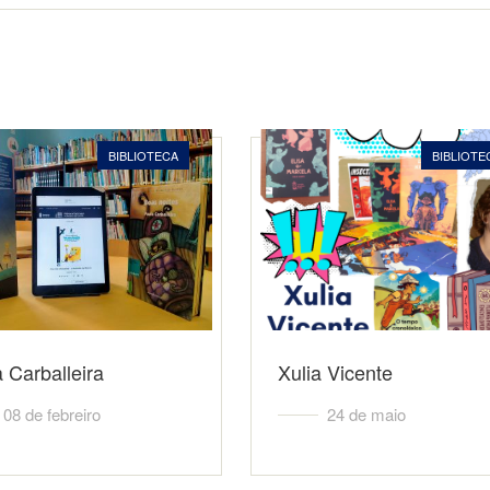
BIBLIOTECA
BIBLIOTE
 Carballeira
Xulia Vicente
08 de febreiro
24 de maio