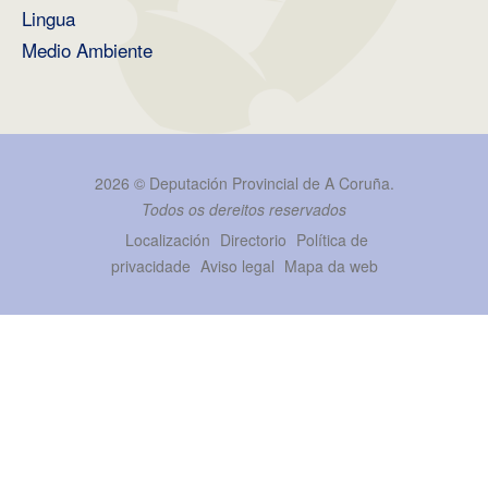
Lingua
Medio Ambiente
2026 ©
Deputación Provincial de A Coruña
.
Todos os dereitos reservados
Localización
Directorio
Política de
privacidade
Aviso legal
Mapa da web