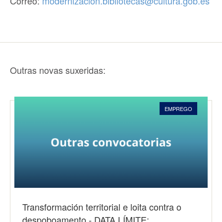
Correo:
modernizacion.bibliotecas@cultura.gob.es
Outras novas suxeridas:
EMPREGO
Transformación territorial e loita contra o
despoboamento - DATA LÍMITE:…