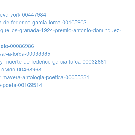
nueva-york-00447984
ida-de-federico-garcia-lorca-00105903
o-aquellos-granada-1924-premio-antonio-dominguez-
mpleto-00086986
lvar-a-lorca-00038385
on-y-muerte-de-federico-garcia-lorca-00032881
el-olvido-00468968
-primavera-antologia-poetica-00055331
-do-poeta-00169514