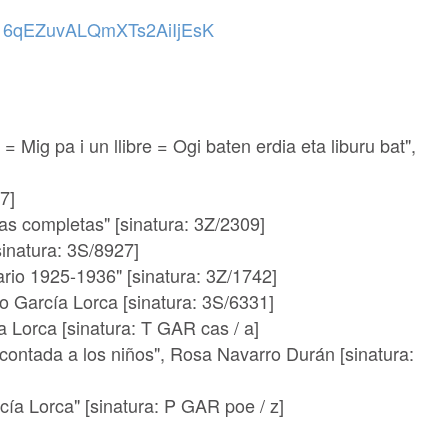
ack/16qEZuvALQmXTs2AiIjEsK
= Mig pa i un llibre = Ogi baten erdia eta liburu bat",
7]
tas completas" [sinatura: 3Z/2309]
sinatura: 3S/8927]
ario 1925-1936" [sinatura: 3Z/1742]
co García Lorca [sinatura: 3S/6331]
a Lorca [sinatura: T GAR cas / a]
 contada a los niños", Rosa Navarro Durán [sinatura:
ía Lorca" [sinatura: P GAR poe / z]