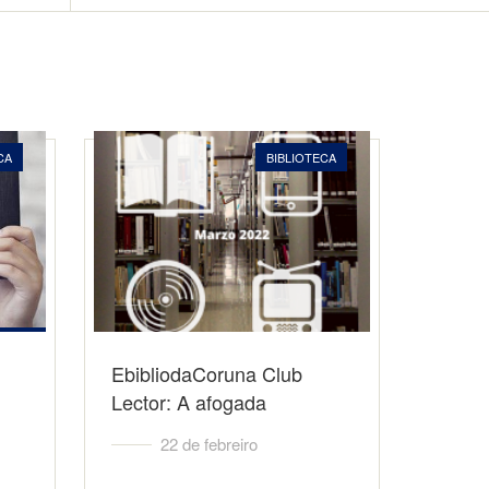
CA
BIBLIOTECA
EbibliodaCoruna Club
Lector: A afogada
22 de febreiro