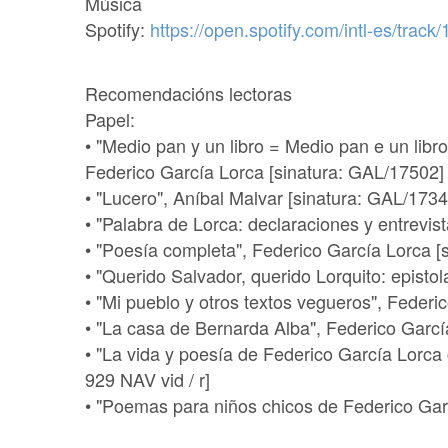
Música
Spotify:
https://open.spotify.com/intl-es/tr
Recomendacións lectoras
Papel:
• "Medio pan y un libro = Medio pan e un libro 
Federico García Lorca [sinatura: GAL/17502]
• "Lucero", Aníbal Malvar [sinatura: GAL/1734
• "Palabra de Lorca: declaraciones y entrevis
• "Poesía completa", Federico García Lorca [
• "Querido Salvador, querido Lorquito: epistol
• "Mi pueblo y otros textos vegueros", Federi
• "La casa de Bernarda Alba", Federico Garcí
• "La vida y poesía de Federico García Lorca
929 NAV vid / r]
• "Poemas para niños chicos de Federico Garc