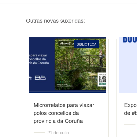
Outras novas suxeridas:
BIBLIOTECA
Microrrelatos para viaxar
Expo
polos concellos da
de #b
provincia da Coruña
21 de xullo