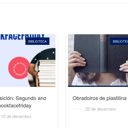
BIBLIOTECA
BIBLIOTE
sición: Segundo ano
Obradoiros de plastilina
ookfacefriday
22 de decembro
15 de decembro