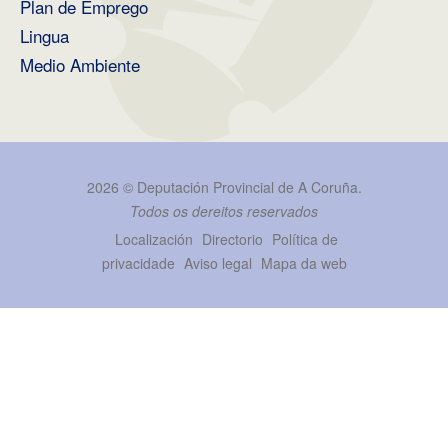
Plan de Emprego
Lingua
Medio Ambiente
2026 ©
Deputación Provincial de A Coruña
.
Todos os dereitos reservados
Localización
Directorio
Política de
privacidade
Aviso legal
Mapa da web