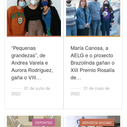
“Pequenas
María Canosa, a
grandezas”, de
AELG e o proxecto
Andrea Varela e
Brazolinda gañan o
Aurora Rodríguez,
XIII Premio Rosalía
gaña o VIII…
de…
01 de xuño de
31 de maio de
2022
2022
DEPORTES
SERVIZOS-SOCIAIS