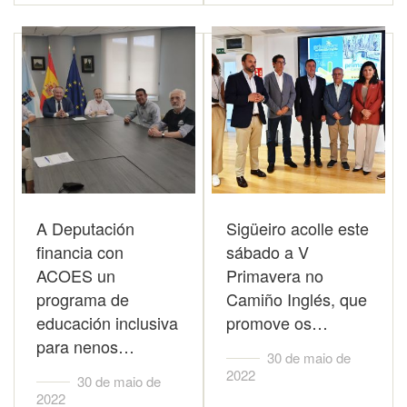
A Deputación
Sigüeiro acolle este
financia con
sábado a V
ACOES un
Primavera no
programa de
Camiño Inglés, que
educación inclusiva
promove os…
para nenos…
30 de maio de
2022
30 de maio de
2022