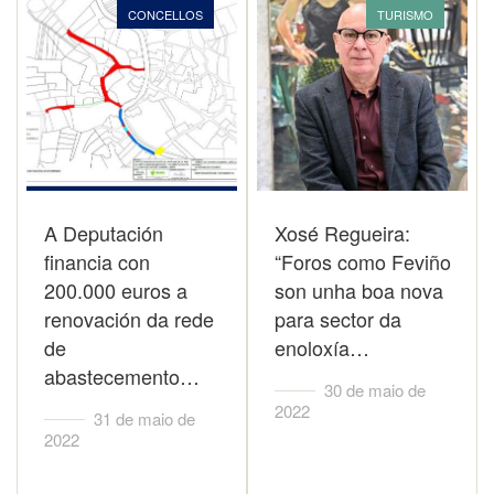
CONCELLOS
TURISMO
A Deputación
Xosé Regueira:
financia con
“Foros como Feviño
200.000 euros a
son unha boa nova
renovación da rede
para sector da
de
enoloxía…
abastecemento…
30 de maio de
2022
31 de maio de
2022