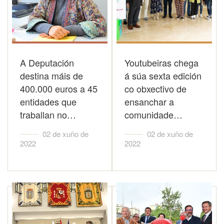
A Deputación
Youtubeiras chega
destina máis de
á súa sexta edición
400.000 euros a 45
co obxectivo de
entidades que
ensanchar a
traballan no…
comunidade…
02 de xuño de
02 de xuño de
2022
2022