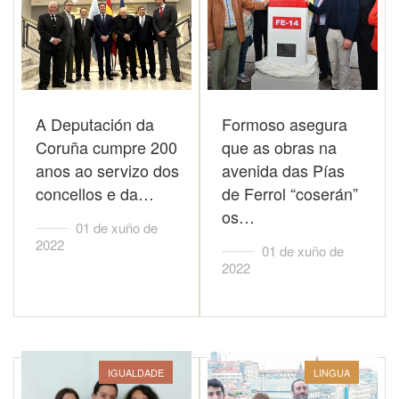
A Deputación da
Formoso asegura
Coruña cumpre 200
que as obras na
anos ao servizo dos
avenida das Pías
concellos e da…
de Ferrol “coserán”
os…
01 de xuño de
2022
01 de xuño de
2022
IGUALDADE
LINGUA