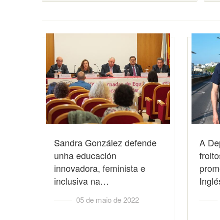
Sandra González defende
A Dep
unha educación
froit
innovadora, feminista e
prom
inclusiva na…
Ingl
05 de maio de 2022