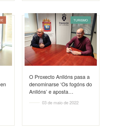
DE
TURISMO
O Proxecto Anllóns pasa a
 en
denominarse ‘Os fogóns do
Anllóns’ e aposta…
03 de maio de 2022