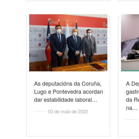
As deputacións da Coruña,
A De
Lugo e Pontevedra acordan
gast
dar estabilidade laboral…
da R
na…
03 de maio de 2022