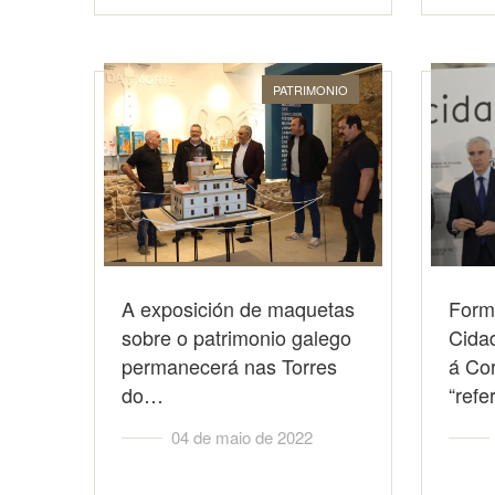
PATRIMONIO
A exposición de maquetas
Form
sobre o patrimonio galego
Cida
permanecerá nas Torres
á Co
do…
“ref
04 de maio de 2022