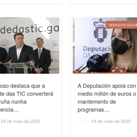
SERVIZOS-SOCIA
oso destaca que a
A Deputación apoia con
de das TIC converterá
medio millón de euros o
ruña nunha
mantemento de
erencia…
programas…
04 de maio de 2022
04 de maio de 2022