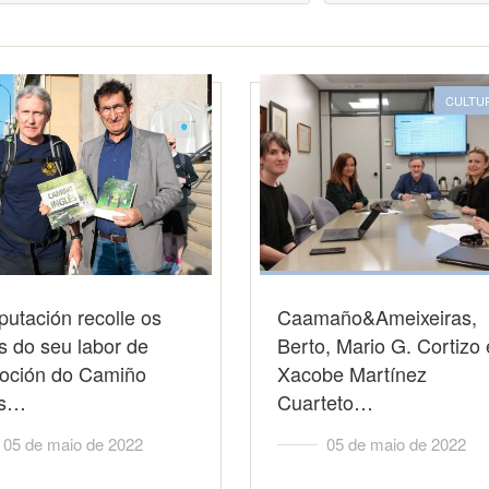
CULTU
utación recolle os
Caamaño&Ameixeiras,
os do seu labor de
Berto, Mario G. Cortizo 
oción do Camiño
Xacobe Martínez
és…
Cuarteto…
05 de maio de 2022
05 de maio de 2022