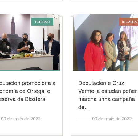
TURISMO
IGUALDA
putación promociona a
Deputación e Cruz
ronomía de Ortegal e
Vermella estudan poñer
eserva da Biosfera
marcha unha campaña
de…
03 de maio de 2022
03 de maio de 2022