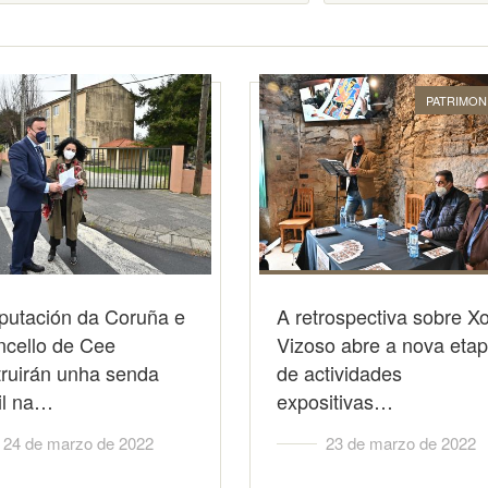
PATRIMON
putación da Coruña e
A retrospectiva sobre X
ncello de Cee
Vizoso abre a nova eta
truirán unha senda
de actividades
il na…
expositivas…
24 de marzo de 2022
23 de marzo de 2022