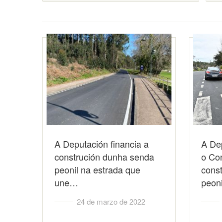
A Deputación financia a
A De
construción dunha senda
o Co
peonil na estrada que
cons
une…
peon
24 de marzo de 2022