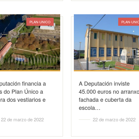
PLAN-UNICO
PLAN-UNI
utación financia a
A Deputación inviste
s do Plan Único a
45.000 euros no arranx
ra dos vestiarios e
fachada e cuberta da
escola…
22 de marzo de 2022
22 de marzo de 2022