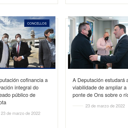
CONCELLOS
utación cofinancia a
A Deputación estudará 
ación integral do
viabilidade de ampliar a
eado público de
ponte de Ons sobre o r
ota
23 de marzo de 2022
23 de marzo de 2022