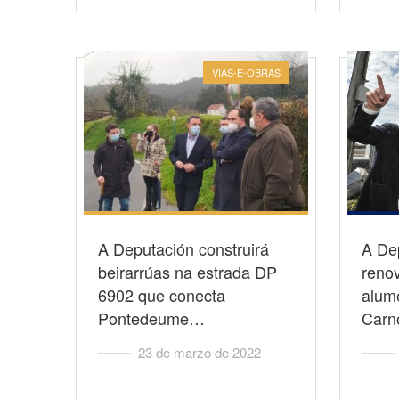
VIAS-E-OBRAS
A Deputación construirá
A Dep
beirarrúas na estrada DP
renov
6902 que conecta
alum
Pontedeume…
Carn
23 de marzo de 2022