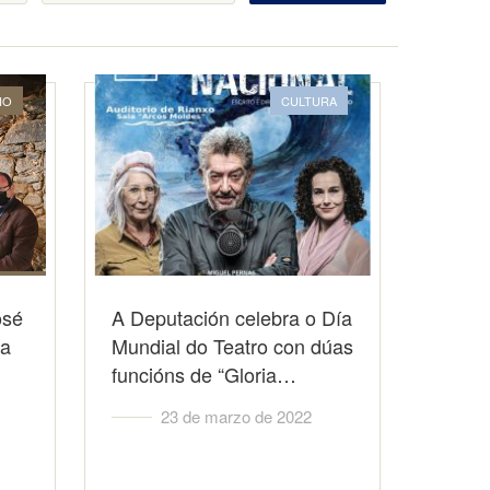
IO
CULTURA
osé
A Deputación celebra o Día
pa
Mundial do Teatro con dúas
funcións de “Gloria…
23 de marzo de 2022