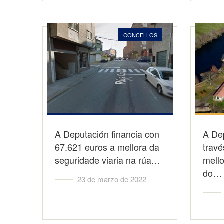
CONCELLOS
A Deputación financia con
A Dep
67.621 euros a mellora da
travé
seguridade viaria na rúa…
mello
do…
23 de marzo de 2022