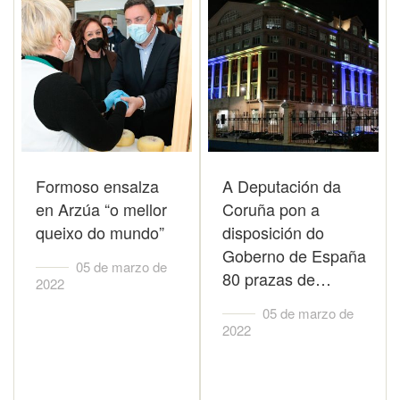
Formoso ensalza
A Deputación da
en Arzúa “o mellor
Coruña pon a
queixo do mundo”
disposición do
Goberno de España
05 de marzo de
80 prazas de…
2022
05 de marzo de
2022