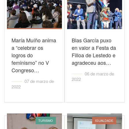
María Muíño anima
Blas García puxo
a “celebrar os
en valor a Festa da
logros do
Filloa de Lestedo e
feminismo” no V
agradeceu aos…
Congreso…
06 de marzo de
2022
07 de marzo de
2022
TURISMO
IGUALDADE