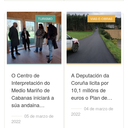
TURISMO
VIAS-E-OBRAS
O Centro de
A Deputación da
Interpretación do
Coruña licita por
Medio Mariño de
10,1 millóns de
Cabanas iniciará a
euros o Plan de…
súa andaina…
04 de marzo de
2022
05 de marzo de
2022