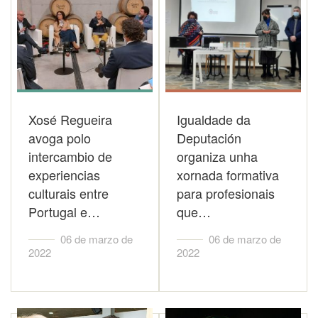
Xosé Regueira
Igualdade da
avoga polo
Deputación
intercambio de
organiza unha
experiencias
xornada formativa
culturais entre
para profesionais
Portugal e…
que…
06 de marzo de
06 de marzo de
2022
2022