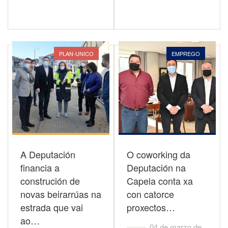
PLAN-UNICO
EMPREGO
A Deputación
O coworking da
financia a
Deputación na
construción de
Capela conta xa
novas beirarrúas na
con catorce
estrada que vai
proxectos…
ao…
04 de marzo de