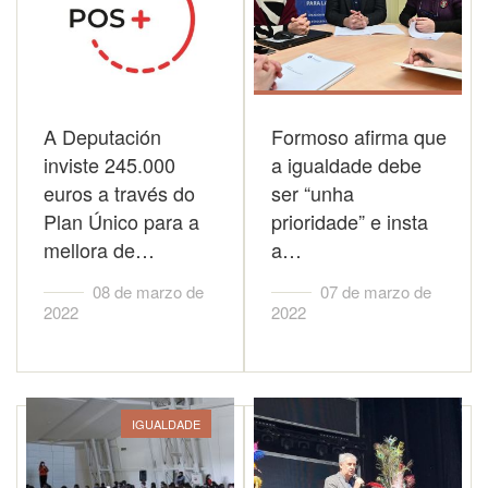
A Deputación
Formoso afirma que
inviste 245.000
a igualdade debe
euros a través do
ser “unha
Plan Único para a
prioridade” e insta
mellora de…
a…
08 de marzo de
07 de marzo de
2022
2022
IGUALDADE