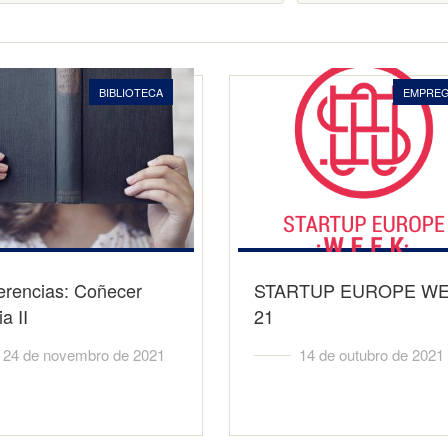
BIBLIOTECA
EMPRE
erencias: Coñecer
STARTUP EUROPE W
a II
21
24 de novembro de 2021
14 de outubro de 2021