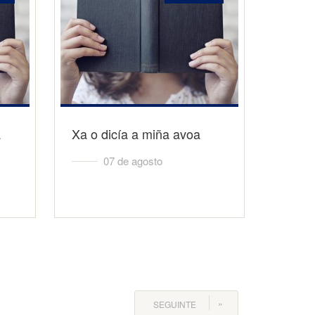
a
Xa o dicía a miña avoa
07 de agosto
SEGUINTE