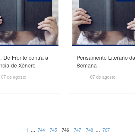
 De Fronte contra a
Pensamento Literario d
ncia de Xénero
Semana
07 de agosto
07 de agosto
...
...
1
744
745
746
747
748
767