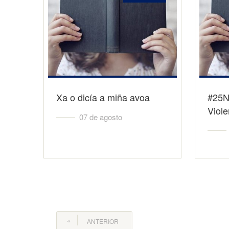
Xa o dicía a miña avoa
#25N:
Viole
07 de agosto
ANTERIOR