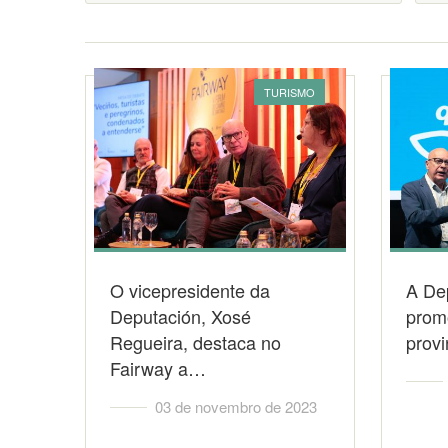
TURISMO
O vicepresidente da
A De
Deputación, Xosé
prom
Regueira, destaca no
provi
Fairway a…
03 de novembro de 2023