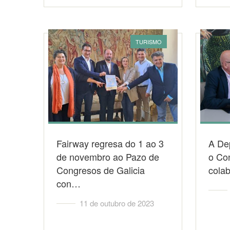
TURISMO
Fairway regresa do 1 ao 3
A De
de novembro ao Pazo de
o Co
Congresos de Galicia
cola
con…
11 de outubro de 2023