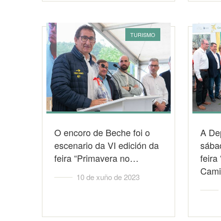
TURISMO
O encoro de Beche foi o
A Dep
escenario da VI edición da
sába
feira “Primavera no…
feira
Cam
10 de xuño de 2023