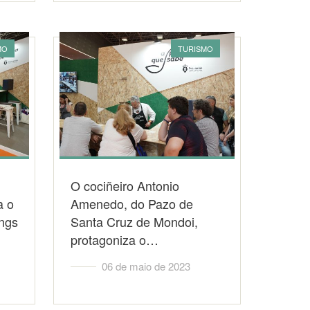
MO
TURISMO
O cociñeiro Antonio
a o
Amenedo, do Pazo de
ngs
Santa Cruz de Mondoi,
protagoniza o…
06 de maio de 2023