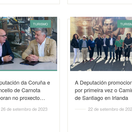
TURISMO
TURIS
putación da Coruña e
A Deputación promocio
ncello de Carnota
por primeira vez o Cam
boran no proxecto…
de Santiago en Irlanda
26 de setembro de 2023
22 de setembro de 20