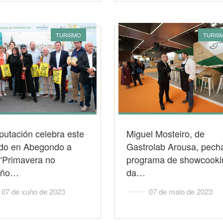
TURISMO
TURIS
utación celebra este
Miguel Mosteiro, de
do en Abegondo a
Gastrolab Arousa, pech
 “Primavera no
programa de showcooki
iño…
da…
07 de xuño de 2023
07 de maio de 2023