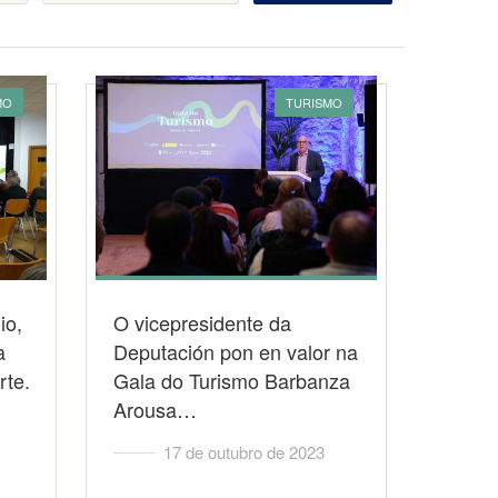
MO
TURISMO
io,
O vicepresidente da
a
Deputación pon en valor na
rte.
Gala do Turismo Barbanza
Arousa…
17 de outubro de 2023