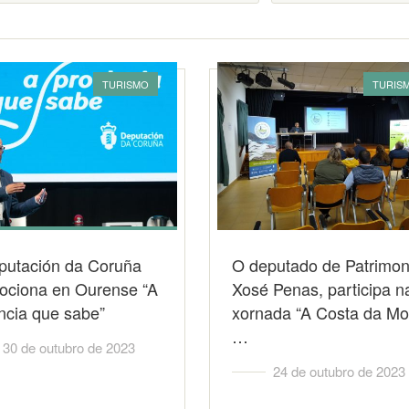
TURISMO
TURIS
putación da Coruña
O deputado de Patrimon
ociona en Ourense “A
Xosé Penas, participa n
ncia que sabe”
xornada “A Costa da Mo
…
30 de outubro de 2023
24 de outubro de 2023