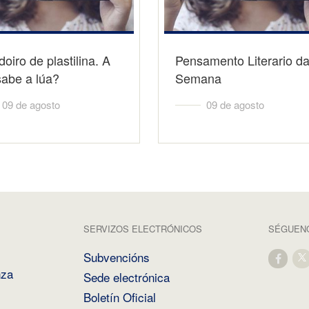
oiro de plastilina. A
Pensamento Literario d
sabe a lúa?
Semana
09 de agosto
09 de agosto
SERVIZOS ELECTRÓNICOS
SÉGUENO
Subvencións
nza
Sede electrónica
Boletín Oficial