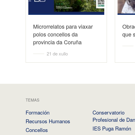
Microrrelatos para viaxar
Obrad
polos concellos da
que 
provincia da Coruña
21 de xullo
TEMAS
Formación
Conservatorio
Profesional de Da
Recursos Humanos
IES Puga Ramón
Concellos