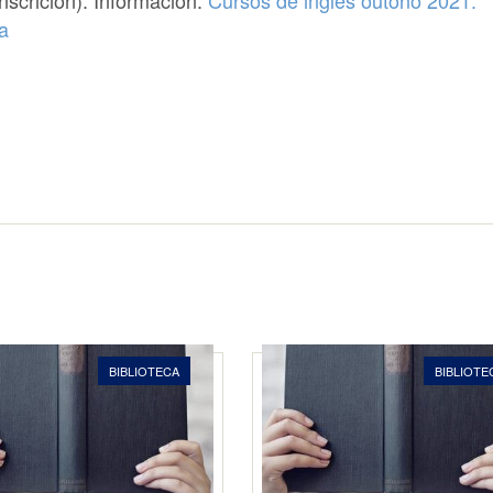
scrición). Información:
Cursos de inglés outono 2021.
a
BIBLIOTECA
BIBLIOTE