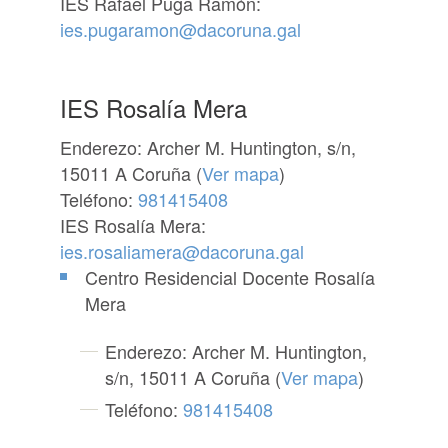
IES Rafael Puga Ramón:
ies.pugaramon@dacoruna.gal
IES Rosalía Mera
Enderezo: Archer M. Huntington, s/n,
15011 A Coruña (
Ver mapa
)
Teléfono:
981415408
IES Rosalía Mera:
ies.rosaliamera@dacoruna.gal
Centro Residencial Docente Rosalía
Mera
Enderezo: Archer M. Huntington,
s/n, 15011 A Coruña (
Ver mapa
)
Teléfono:
981415408