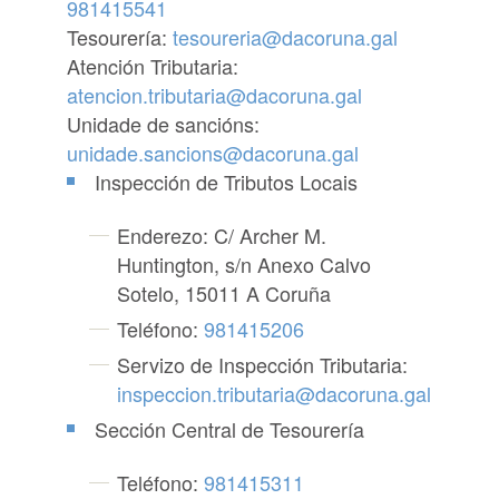
981415541
Tesourería:
tesoureria@dacoruna.gal
Atención Tributaria:
atencion.tributaria@dacoruna.gal
Unidade de sancións:
unidade.sancions@dacoruna.gal
Inspección de Tributos Locais
Enderezo: C/ Archer M.
Huntington, s/n Anexo Calvo
Sotelo, 15011 A Coruña
Teléfono:
981415206
Servizo de Inspección Tributaria:
inspeccion.tributaria@dacoruna.gal
Sección Central de Tesourería
Teléfono:
981415311