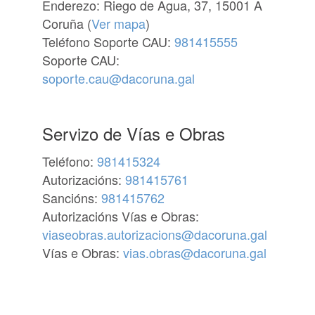
Enderezo: Riego de Agua, 37, 15001 A
Coruña (
Ver mapa
)
Teléfono Soporte CAU:
981415555
Soporte CAU:
soporte.cau@dacoruna.gal
Servizo de Vías e Obras
Teléfono:
981415324
Autorizacións:
981415761
Sancións:
981415762
Autorizacións Vías e Obras:
viaseobras.autorizacions@dacoruna.gal
Vías e Obras:
vias.obras@dacoruna.gal