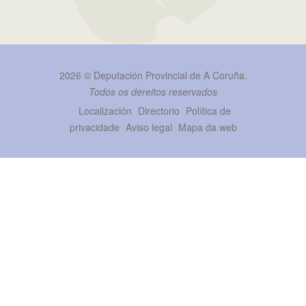
2026 ©
Deputación Provincial de A Coruña
.
Todos os dereitos reservados
Localización
Directorio
Política de
privacidade
Aviso legal
Mapa da web