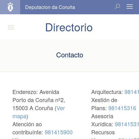
Deputacion da Coruña
Directorio
Contacto
Enderezo: Avenida
Arquitectura:
9814
Porto da Coruña nº2,
Xestión de
15003 A Coruña (
Ver
Plans:
981415316
mapa
)
Asesoría
Atención ao
Xurídica:
9814153
contribuínte:
981415900
Recursos