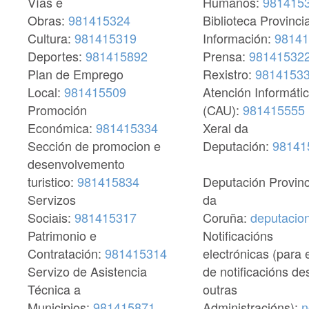
Vías e
Humanos:
981415
Obras:
981415324
Biblioteca Provincia
Cultura:
981415319
Información:
98141
Deportes:
981415892
Prensa:
98141532
Plan de Emprego
Rexistro:
9814153
Local:
981415509
Atención Informáti
Promoción
(CAU):
981415555
Económica:
981415334
Xeral da
Sección de promocion e
Deputación:
98141
desenvolvemento
turistico:
981415834
Deputación Provinc
Servizos
da
Sociais:
981415317
Coruña:
deputacio
Patrimonio e
Notificacións
Contratación:
981415314
electrónicas (para 
Servizo de Asistencia
de notificacións de
Técnica a
outras
Municipios:
981415871
Administracións):
n