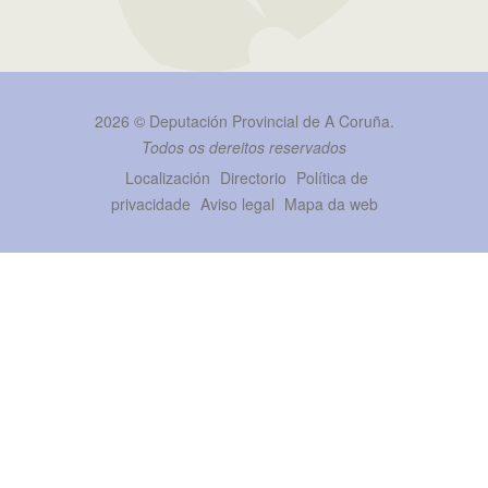
2026 ©
Deputación Provincial de A Coruña
.
Todos os dereitos reservados
Localización
Directorio
Política de
privacidade
Aviso legal
Mapa da web