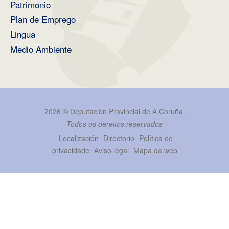
Patrimonio
Plan de Emprego
Lingua
Medio Ambiente
2026 ©
Deputación Provincial de A Coruña
.
Todos os dereitos reservados
Localización
Directorio
Política de
privacidade
Aviso legal
Mapa da web