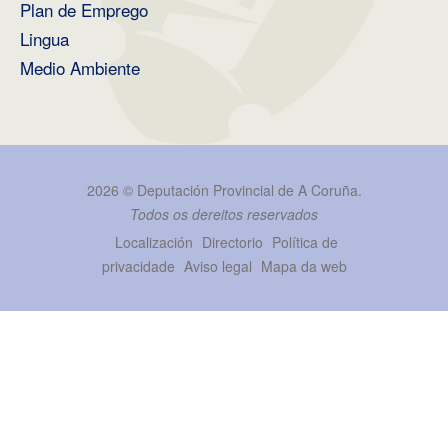
Plan de Emprego
Lingua
Medio Ambiente
2026 ©
Deputación Provincial de A Coruña
.
Todos os dereitos reservados
Localización
Directorio
Política de
privacidade
Aviso legal
Mapa da web