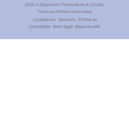
2026 ©
Deputación Provincial de A Coruña
.
Todos os dereitos reservados
Localización
Directorio
Política de
privacidade
Aviso legal
Mapa da web