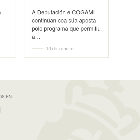
a
A Deputación e COGAMI
continúan coa súa aposta
polo programa que permitiu
a…
10 de xaneiro
S EN: