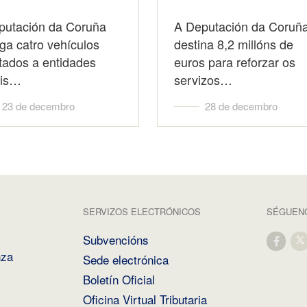
putación da Coruña
A Deputación da Coruñ
ga catro vehículos
destina 8,2 millóns de
tados a entidades
euros para reforzar os
ais…
servizos…
23 de decembro
28 de decembro
SERVIZOS ELECTRÓNICOS
SÉGUENO
Subvencións
nza
Sede electrónica
Boletín Oficial
Oficina Virtual Tributaria