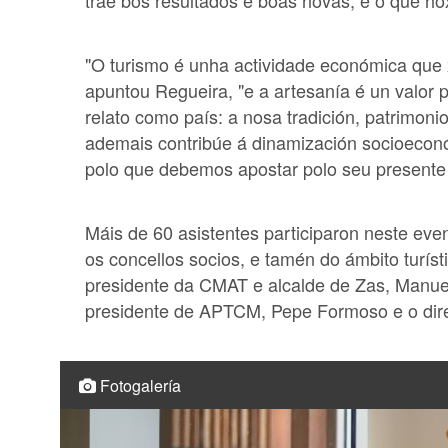
trae bos resultados e boas novas, e o que ho
"O turismo é unha actividade económica que 
apuntou Regueira, "e a artesanía é un valor p
relato como país: a nosa tradición, patrimonio
ademais contribúe á dinamización socioeconóm
polo que debemos apostar polo seu presente 
Máis de 60 asistentes participaron neste even
os concellos socios, e tamén do ámbito turíst
presidente da CMAT e alcalde de Zas, Manue
presidente de APTCM, Pepe Formoso e o direc
Fotogalería