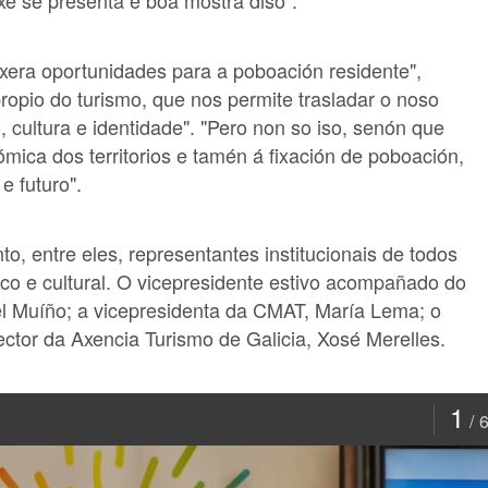
xe se presenta é boa mostra diso".
xera oportunidades para a poboación residente",
ropio do turismo, que nos permite trasladar o noso
, cultura e identidade". "Pero non so iso, senón que
ica dos territorios e tamén á fixación de poboación,
e futuro".
to, entre eles, representantes institucionais de todos
ico e cultural. O vicepresidente estivo acompañado do
l Muíño; a vicepresidenta da CMAT, María Lema; o
tor da Axencia Turismo de Galicia, Xosé Merelles.
1