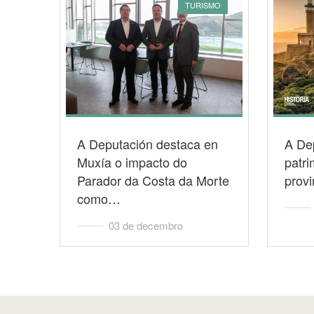
TURISMO
A Deputación destaca en
A De
Muxía o impacto do
patri
Parador da Costa da Morte
prov
como…
03 de decembro