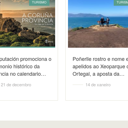
TURISMO
TURIS
putación promociona o
Poñerlle rostro e nome 
monio histórico da
apelidos ao Xeoparque 
incia no calendario…
Ortegal, a aposta da…
21 de decembro
14 de xaneiro