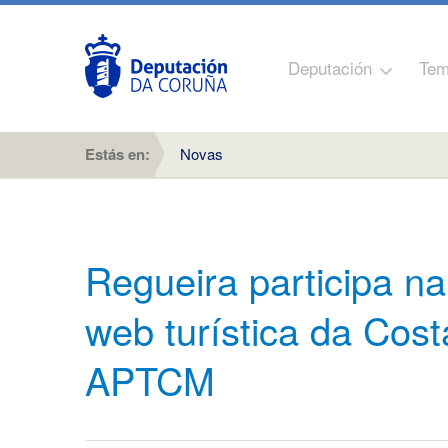
Deputación
Tem
Estás en:
Novas
Regueira participa n
web turística da Cos
APTCM