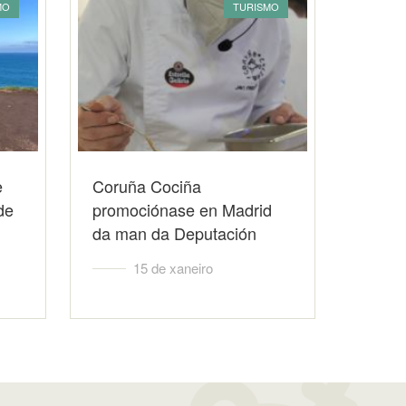
MO
TURISMO
e
Coruña Cociña
de
promociónase en Madrid
da man da Deputación
15 de xaneiro