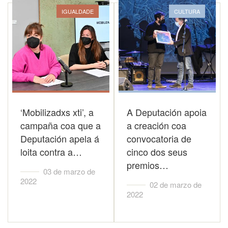
IGUALDADE
CULTURA
‘Mobilizadxs xti’, a
A Deputación apoia
campaña coa que a
a creación coa
Deputación apela á
convocatoria de
loita contra a…
cinco dos seus
premios…
03 de marzo de
2022
02 de marzo de
2022