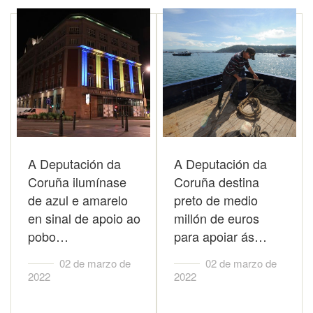
A Deputación da
A Deputación da
Coruña ilumínase
Coruña destina
de azul e amarelo
preto de medio
en sinal de apoio ao
millón de euros
pobo…
para apoiar ás…
02 de marzo de
02 de marzo de
2022
2022