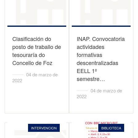
Clasificación do
INAP. Convocatoria
posto de traballo de
actividades
tesouraría do
formativas
Concello de Foz
descentralizadas
EELL 1º
04 de marzo de
semestre…
2022
04 de marzo de
2022
INTERVENCION
BIBLIOTECA