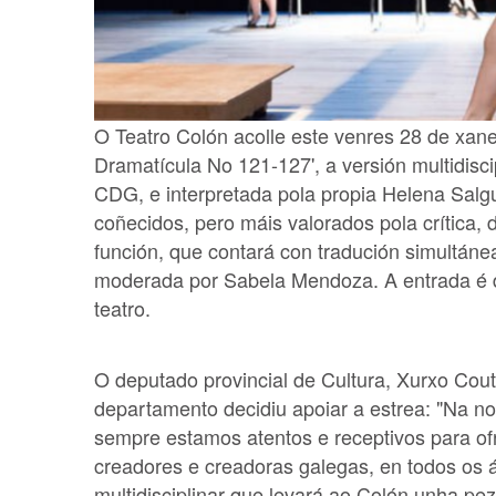
O Teatro Colón acolle este venres 28 de xan
Dramatícula No 121-127', a versión multidisci
CDG, e interpretada pola propia Helena Salg
coñecidos, pero máis valorados pola crítica,
función, que contará con tradución simultáne
moderada por Sabela Mendoza. A entrada é d
teatro.
O deputado provincial de Cultura, Xurxo Cout
departamento decidiu apoiar a estrea: "Na n
sempre estamos atentos e receptivos para ofre
creadores e creadoras galegas, en todos os 
multidisciplinar que levará ao Colón unha pe