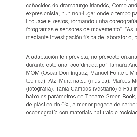
coñecidos do dramaturgo irlandés, Come and 
expresionista, nun non-lugar onde o tempo p
linguaxe e xestos, formando unha coreografí
fotogramas e sensores de movemento". "As int
mediante investigación física de laboratorio
A adaptación ten prevista, no proxecto orixina
durante este ano, coordinada por Tamara An
MOM (Óscar Domínguez, Manuel Fonte e Miriam
técnica), Atzi Muramatsu (música), Marcos Mon
(fotografía), Tania Campos (vestiario) e Paul
baixo os parámetros do Theatre Green Book, 
de plástico do 0%, a menor pegada de carbon
escenografía con materiais naturais e recicla