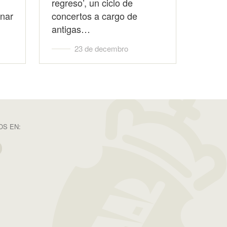
regreso’, un ciclo de
onar
concertos a cargo de
antigas…
23 de decembro
S EN: