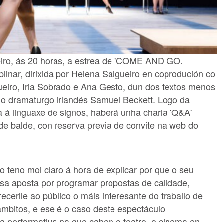
eiro, ás 20 horas, a estrea de 'COME AND GO.
plinar, dirixida por Helena Salgueiro en coprodución co
ueiro, Iria Sobrado e Ana Gesto, dun dos textos menos
 do dramaturgo irlandés Samuel Beckett. Logo da
a á linguaxe de signos, haberá unha charla 'Q&A'
e balde, con reserva previa de convite na web do
o teno moi claro á hora de explicar por que o seu
osa aposta por programar propostas de calidade,
cerlle ao público o máis interesante do traballo de
ámbitos, e ese é o caso deste espectáculo
za performativa na que caben o teatro, o cinema en