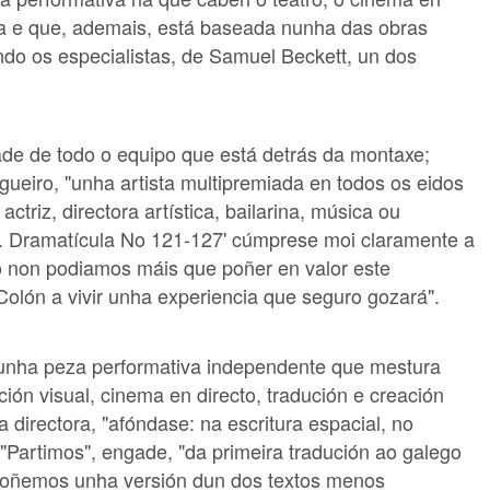
ica e que, ademais, está baseada nunha das obras
do os especialistas, de Samuel Beckett, un dos
ade de todo o equipo que está detrás da montaxe;
ueiro, "unha artista multipremiada en todos os eidos
triz, directora artística, bailarina, música ou
Dramatícula No 121-127' cúmprese moi claramente a
iso non podiamos máis que poñer en valor este
olón a vivir unha experiencia que seguro gozará".
nha peza performativa independente que mestura
ción visual, cinema en directo, tradución e creación
a directora, "afóndase: na escritura espacial, no
 "Partimos", engade, "da primeira tradución ao galego
oñemos unha versión dun dos textos menos