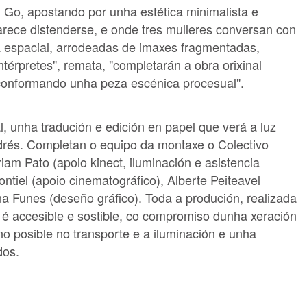
Go, apostando por unha estética minimalista e
arece distenderse, e onde tres mulleres conversan con
a espacial, arrodeadas de imaxes fragmentadas,
érpretes", remata, "completarán a obra orixinal
, conformando unha peza escénica procesual".
l, unha tradución e edición en papel que verá a luz
drés. Completan o equipo da montaxe o Colectivo
 Pato (apoio kinect, iluminación e asistencia
tiel (apoio cinematográfico), Alberte Peiteavel
ina Funes (deseño gráfico). Toda a produción, realizada
é accesible e sostible, co compromiso dunha xeración
o posible no transporte e a iluminación e unha
dos.