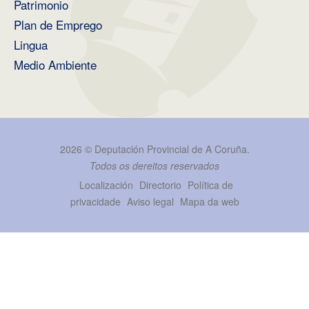
Patrimonio
Plan de Emprego
Lingua
Medio Ambiente
2026 ©
Deputación Provincial de A Coruña
.
Todos os dereitos reservados
Localización
Directorio
Política de
privacidade
Aviso legal
Mapa da web