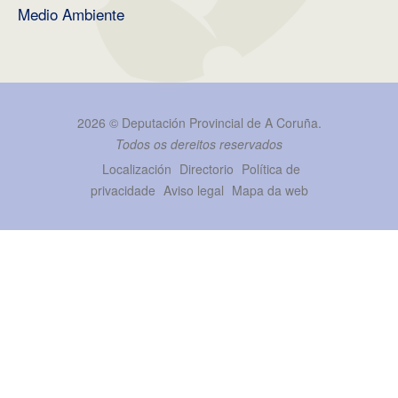
Medio Ambiente
2026 ©
Deputación Provincial de A Coruña
.
Todos os dereitos reservados
Localización
Directorio
Política de
privacidade
Aviso legal
Mapa da web