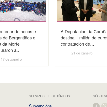
entenar de nenos e
A Deputación da Coruñ
s de Bergantiños e
destina 1 millón de euro
a da Morte
contratación de…
guraron a…
21 de xaneiro
17 de xaneiro
SERVIZOS ELECTRÓNICOS
SÉGUENO
Subvencións