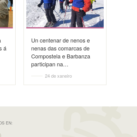
a
Un centenar de nenos e
s á
nenas das comarcas de
Compostela e Barbanza
participan na…
24 de xaneiro
S EN: