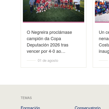
O Negreira proclámase
Un c
campión da Copa
nena
Deputación 2026 tras
Cost
vencer por 4-0 ao…
inau
01 de agosto
TEMAS
Formación
Conservatorio