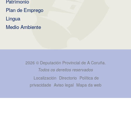
Patrimonio
Plan de Emprego
Lingua
Medio Ambiente
2026 ©
Deputación Provincial de A Coruña
.
Todos os dereitos reservados
Localización
Directorio
Política de
privacidade
Aviso legal
Mapa da web