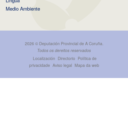
Lingua
Medio Ambiente
2026 ©
Deputación Provincial de A Coruña
.
Todos os dereitos reservados
Localización
Directorio
Política de
privacidade
Aviso legal
Mapa da web