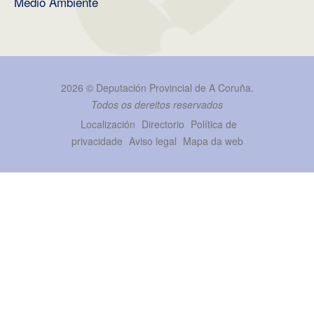
Medio Ambiente
2026 ©
Deputación Provincial de A Coruña
.
Todos os dereitos reservados
Localización
Directorio
Política de
privacidade
Aviso legal
Mapa da web