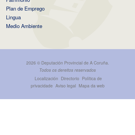
Plan de Emprego
Lingua
Medio Ambiente
2026 ©
Deputación Provincial de A Coruña
.
Todos os dereitos reservados
Localización
Directorio
Política de
privacidade
Aviso legal
Mapa da web