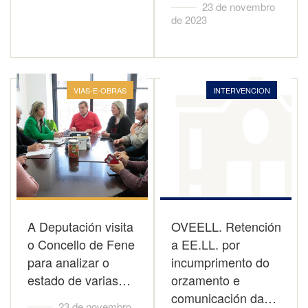
23 de novembro
de 2023
VIAS-E-OBRAS
INTERVENCION
A Deputación visita
OVEELL. Retención
o Concello de Fene
a EE.LL. por
para analizar o
incumprimento do
estado de varias…
orzamento e
comunicación da…
23 de novembro