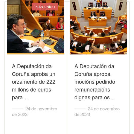
PLAN-UNICO
A Deputación da
A Deputación da
Coruña aproba un
Coruña aproba
orzamento de 222
mocións pedindo
millóns de euros
remuneracións
para…
dignas para os…
24 de novembro
24 de novembro
de 2023
de 2023