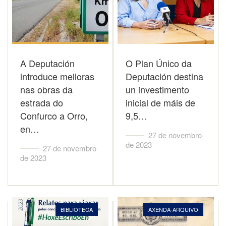
A Deputación
O Plan Único da
introduce melloras
Deputación destina
nas obras da
un investimento
estrada do
inicial de máis de
Confurco a Orro,
9,5…
en…
27 de novembro
de 2023
27 de novembro
de 2023
BIBLIOTECA
AXENDA-ARQUIVO