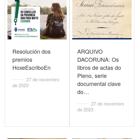
Resolución dos
ARQUIVO
premios
DACORUNA: Os
HoxeEscriboEn
libros de actas do
Pleno, serie
27 de novembro
documental clave
de 2023
do…
27 de novembro
de 2023