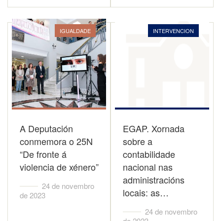
IGUALDADE
INTERVENCION
A Deputación
EGAP. Xornada
conmemora o 25N
sobre a
“De fronte á
contabilidade
violencia de xénero”
nacional nas
administracións
24 de novembro
locais: as…
de 2023
24 de novembro
de 2023