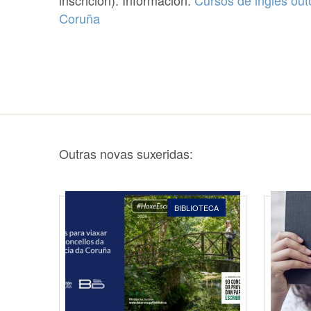
inscrición). Información:
Cursos de inglés out
Coruña
Outras novas suxeridas:
BIBLIOTECA