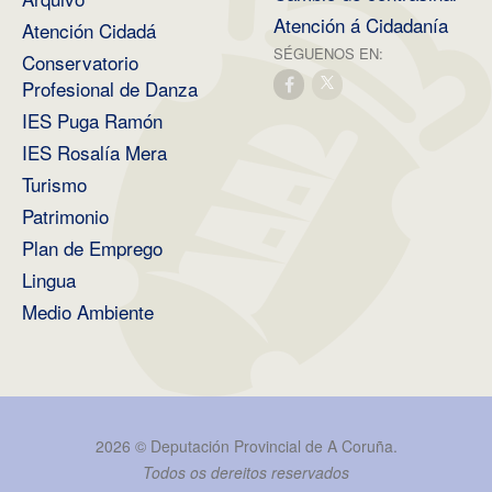
Atención á Cidadanía
Atención Cidadá
SÉGUENOS EN:
Conservatorio
Profesional de Danza
IES Puga Ramón
IES Rosalía Mera
Turismo
Patrimonio
Plan de Emprego
Lingua
Medio Ambiente
2026 ©
Deputación Provincial de A Coruña
.
Todos os dereitos reservados