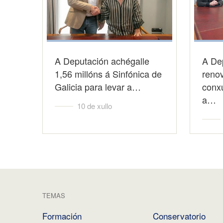
A Deputación achégalle
A De
1,56 millóns á Sinfónica de
reno
Galicia para levar a…
conx
a…
10 de xullo
TEMAS
Formación
Conservatorio