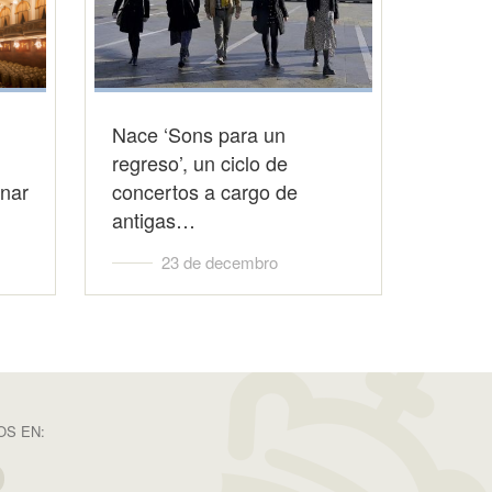
Nace ‘Sons para un
regreso’, un ciclo de
onar
concertos a cargo de
antigas…
23 de decembro
S EN: