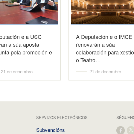
putación e a USC
A Deputación e o IMCE
van a súa aposta
renovarán a súa
unta pola promoción e
colaboración para xesti
o Teatro…
21 de decembro
21 de decembro
SERVIZOS ELECTRÓNICOS
SÉGUENO
Subvencións