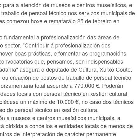
o para a atención de museos e centros museísticos, e
raballo de persoal técnico nos servizos municipais de
des comezou hoxe e rematará o 25 de febreiro en
o fundamental a profesionalización das áreas de
 sector. "Contribuír á profesionalización dos
mover boas prácticas, e fomentar as programacións
s convocatorias que, pensamos, son indispensables
dadanía" asegura o deputado de Cultura, Xurxo Couto.
u creación de postos de traballo de persoal técnico
a orzamentaria total ascende a 770.000 €. Poderán
idades locais con persoal técnico en xestión cultural
tablécese un máximo de 10.000 €, no caso dos técnicos
so do persoal técnico en xestión cultura.
ión a museos e centros museísticos municipais, a
tá dirixida a concellos e entidades locais de menos de
ntros de interpretación de carácter permanente