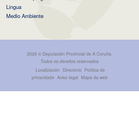
Lingua
Medio Ambiente
2026 ©
Deputación Provincial de A Coruña
.
Todos os dereitos reservados
Localización
Directorio
Política de
privacidade
Aviso legal
Mapa da web