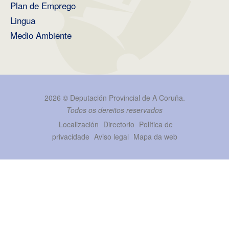
Plan de Emprego
Lingua
Medio Ambiente
2026 ©
Deputación Provincial de A Coruña
.
Todos os dereitos reservados
Localización
Directorio
Política de
privacidade
Aviso legal
Mapa da web