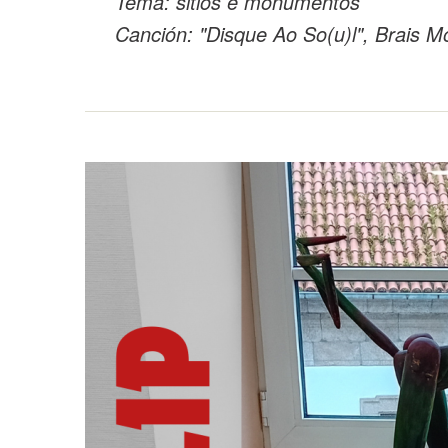
Tema: sitios e monumentos
Canción: "Disque Ao So(u)l", Brais M