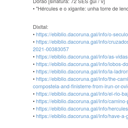
Dorao [sinatura: 72 SES gui / v]
• "Hércules e o xigante: unha torre de len
Dixital:
•
https://ebiblio.dacoruna.gal/info/o-secu
•
https://ebiblio.dacoruna.gal/info/cruza
2021-00383057
•
https://ebiblio.dacoruna.gal/info/as-vid
•
https://ebiblio.dacoruna.gal/info/lobos
•
https://ebiblio.dacoruna.gal/info/la-la
•
https://ebiblio.dacoruna.gal/info/the-ca
compostela-and-finisterre-from-irun-or-o
•
https://ebiblio.dacoruna.gal/info/el-rio-
•
https://ebiblio.dacoruna.gal/info/camin
•
https://ebiblio.dacoruna.gal/info/hercul
•
https://ebiblio.dacoruna.gal/info/have-