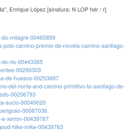
da", Enrique López [sinatura: N LOP hér / r]
lo-do-milagre-00465859
dos-polo-camino-premio-de-novela-camino-santiago-
as-do-rio-00443365
-doentes-00290303
drona-de-huesos-00253697
mino-del-norte-and-camino-primitivo-to-santiago-de-
viedo-00256793
baja-sucio-00049020
o-perigoso-00087036
es-e-xerion-00439787
a-good-hike-mike-00439763