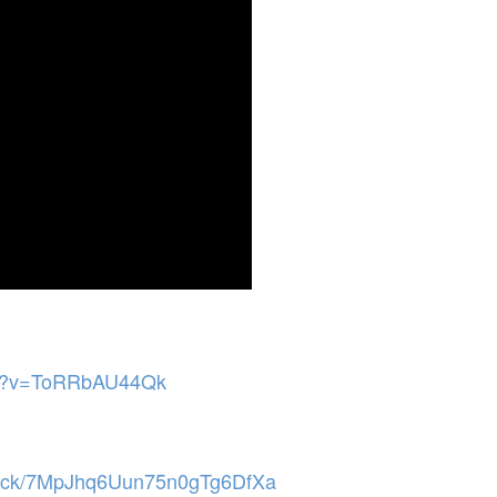
ch?v=ToRRbAU44Qk
s/track/7MpJhq6Uun75n0gTg6DfXa