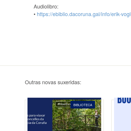
Audiolibro:
•
https://ebiblio.dacoruna.gal/info/erik-v
Outras novas suxeridas:
BIBLIOTECA