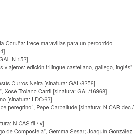
da Coruña: trece maravillas para un percorrido
4]
: GAL N 152]
 viajeros: edición trilingue castellano, gallego, inglés"
esús Curros Neira [sinatura: GAL/8258]
, Xosé Troiano Carril [sinatura: GAL/16968]
rino [sinatura: LDC/63]
ce peregrino", Pepe Carballude [sinatura: N CAR dec /
ura: N CAS fil / v]
tiago de Compostela", Gemma Sesar; Joaquín González