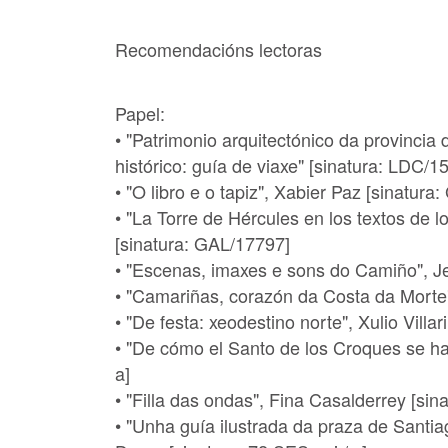
Recomendacións lectoras
Papel:
• "Patrimonio arquitectónico da provincia 
histórico: guía de viaxe" [sinatura: LDC/15
• "O libro e o tapiz", Xabier Paz [sinatura
• "La Torre de Hércules en los textos de los
[sinatura: GAL/17797]
• "Escenas, imaxes e sons do Camiño", J
• "Camariñas, corazón da Costa da Morte"
• "De festa: xeodestino norte", Xulio Villa
• "De cómo el Santo de los Croques se ha
a]
• "Filla das ondas", Fina Casalderrey [sinat
• "Unha guía ilustrada da praza de San