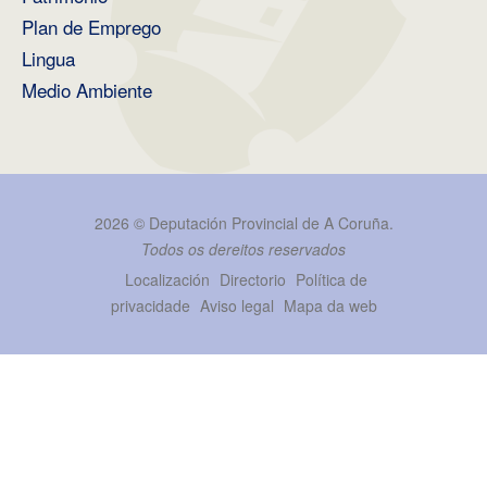
Plan de Emprego
Lingua
Medio Ambiente
2026 ©
Deputación Provincial de A Coruña
.
Todos os dereitos reservados
Localización
Directorio
Política de
privacidade
Aviso legal
Mapa da web