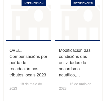
INTERVENCION
INTERVENCION
OVEL.
Modificación das
Compensacións por
condicións das
perda de
actividades de
recadación nos
socorrismo
tributos locais 2023
acuático,…
18 de maio de
16 de maio de
2023
2023