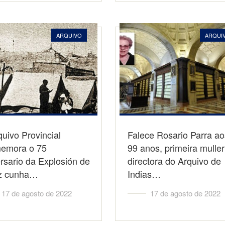
ARQUIVO
ARQUI
uivo Provincial
Falece Rosario Parra ao
emora o 75
99 anos, primeira muller
rsario da Explosión de
directora do Arquivo de
z cunha…
Indias…
17 de agosto de 2022
17 de agosto de 2022