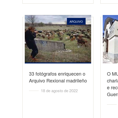
ARQUIVO
33 fotógrafos enriquecen o
O MU
Arquivo Rexional madrileño
charl
e re
18 de agosto de 2022
Gue