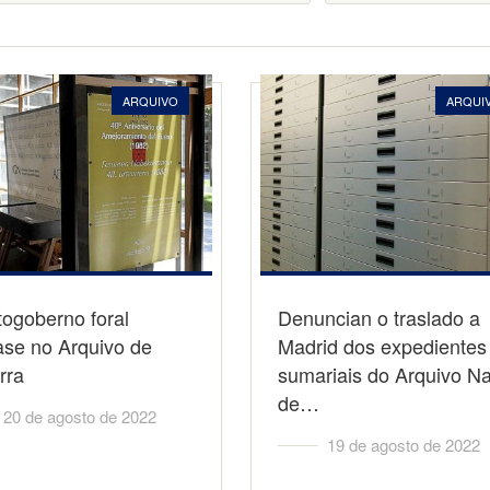
ARQUIVO
ARQUI
ogoberno foral
Denuncian o traslado a
ase no Arquivo de
Madrid dos expedientes
rra
sumariais do Arquivo Na
de…
20 de agosto de 2022
19 de agosto de 2022