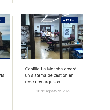
VO
ARQUIVO
Castilla-La Mancha creará
vís
un sistema de xestión en
o…
rede dos arquivos…
18 de agosto de 2022