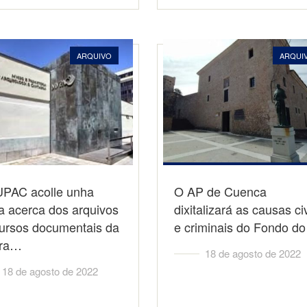
ARQUIVO
ARQUI
PAC acolle unha
O AP de Cuenca
a acerca dos arquivos
dixitalizará as causas ci
cursos documentais da
e criminais do Fondo d
rra…
18 de agosto de 2022
18 de agosto de 2022