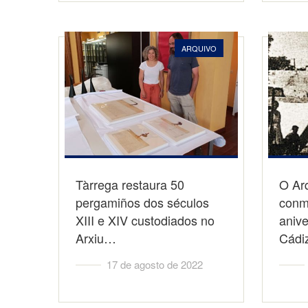
ARQUIVO
Tàrrega restaura 50
O Arq
pergamiños dos séculos
conm
XIII e XIV custodiados no
anive
Arxiu…
Cádi
17 de agosto de 2022