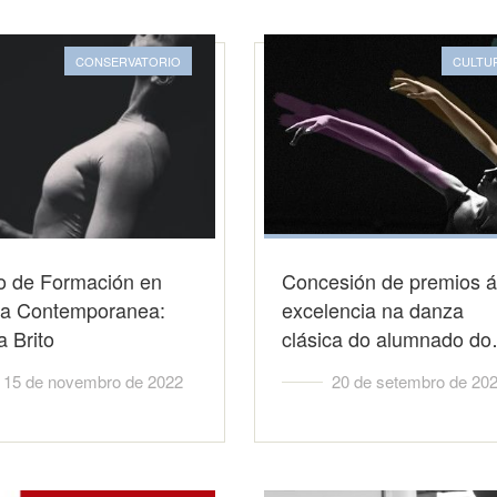
CONSERVATORIO
CULTU
o de Formación en
Concesión de premios á
a Contemporanea:
excelencia na danza
 Brito
clásica do alumnado d
15 de novembro de 2022
20 de setembro de 20