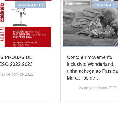
CONSERVATORIO
CONSERVATOR
AS PROBAS DE
Conto en movemento
SO 2022-2023
inclusivo: Wonderland,
unha achega ao País d
26 de abril de 2022
Marabillas de…
26 de xaneiro de 2022