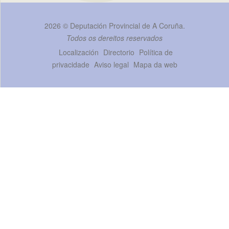
2026 ©
Deputación Provincial de A Coruña
.
Todos os dereitos reservados
Localización
Directorio
Política de
privacidade
Aviso legal
Mapa da web