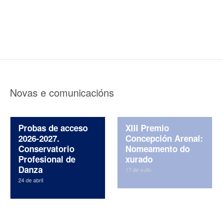
Novas e comunicacións
Probas de acceso
XIII Premio
2026-2027.
Concepción Arenal:
Conservatorio
Nomeamento do
Profesional de
xurado
Danza
17 de xullo
24 de abril