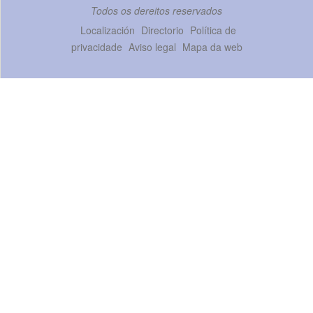
Todos os dereitos reservados
Localización
Directorio
Política de
privacidade
Aviso legal
Mapa da web