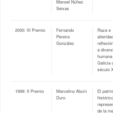
Manoel Núñez
Seixas
2000: III Premio
Fernando
Raza e
Pereira
alterida
González
reflexió
a divers
humana
Galicia 
século 
1999: II Premio
Marcelino Abuín
El patri
Duro
histórico
represe
de la m