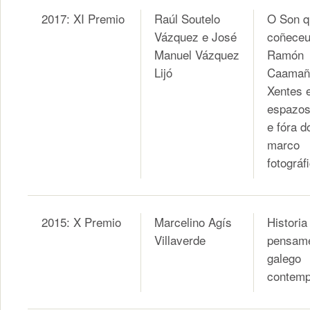
2017: XI Premio
Raúl Soutelo
O Son q
Vázquez e José
coñece
Manuel Vázquez
Ramón
Lijó
Caamañ
Xentes 
espazos
e fóra d
marco
fotográf
2015: X Premio
Marcelino Agís
Historia
Villaverde
pensam
galego
contemp