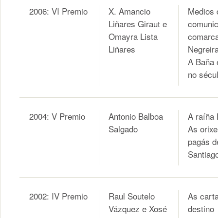
2006: VI Premio
X. Amancio
Medios 
Liñares Giraut e
comunic
Omayra Lista
comarca
Liñares
Negreira
A Baña 
no sécu
2004: V Premio
Antonio Balboa
A raíña 
Salgado
As orix
pagás d
Santiag
2002: IV Premio
Raul Soutelo
As cart
Vázquez e Xosé
destino