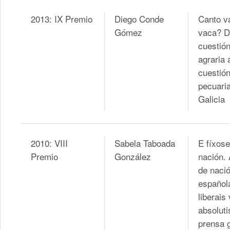
2013: IX Premio
Diego Conde
Canto v
Gómez
vaca? 
cuestió
agraria 
cuestió
pecuari
Galicia
2010: VIII
Sabela Taboada
E fíxose
Premio
González
nación. 
de naci
español
liberais
absoluti
prensa 