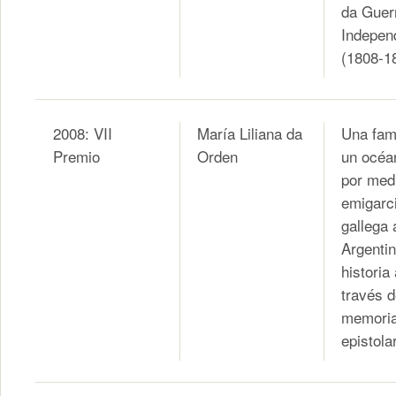
da Guer
Indepen
(1808-1
2008: VII
María Liliana da
Una fami
Premio
Orden
un océa
por med
emigarc
gallega 
Argentin
historia
través d
memori
epistolar