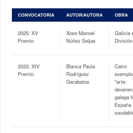
CONVOCATORIA
AUTOR/AUTORA
OBRA
2025: XV
Xose Manoel
Galicia 
Premio
Núñez Seijas
División
2023: XIV
Blanca Paula
Catro
Premio
Rodríguez
exemplo
Garabatos
"arte
dexener
galega f
España
saudabl