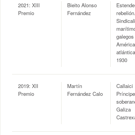
2021: XIII
Bieito Alonso
Estende
Premio
Fernández
rebelión
Sindical
marítim
galegos
América
atlántic
1930
2019: XII
Martín
Callaici
Premio
Fernández Calo
Príncipe
soberan
Galiza
Castrex