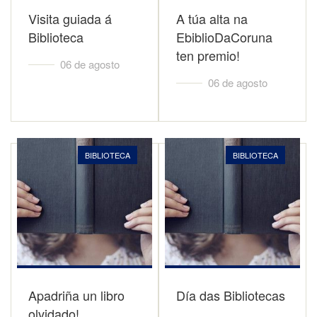
Visita guiada á
A túa alta na
Biblioteca
EbiblioDaCoruna
ten premio!
06 de agosto
06 de agosto
BIBLIOTECA
BIBLIOTECA
Apadriña un libro
Día das Bibliotecas
olvidado!