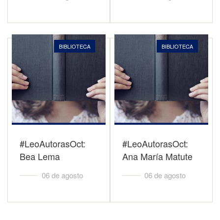
BIBLIOTECA
BIBLIOTECA
#LeoAutorasOct:
#LeoAutorasOct:
Bea Lema
Ana María Matute
06 de agosto
06 de agosto