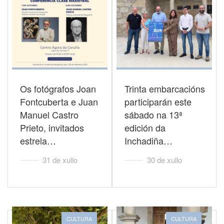
Os fotógrafos Joan
Trinta embarcacións
Fontcuberta e Juan
participarán este
Manuel Castro
sábado na 13ª
Prieto, invitados
edición da
estrela…
Inchadiña…
31 de xullo
30 de xullo
CULTURA
CULTURA