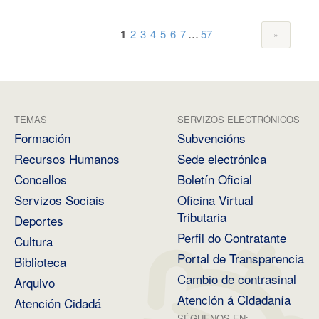
...
1
2
3
4
5
6
7
57
TEMAS
SERVIZOS ELECTRÓNICOS
Formación
Subvencións
Recursos Humanos
Sede electrónica
Concellos
Boletín Oficial
Servizos Sociais
Oficina Virtual
Tributaria
Deportes
Perfil do Contratante
Cultura
Portal de Transparencia
Biblioteca
Cambio de contrasinal
Arquivo
Atención á Cidadanía
Atención Cidadá
SÉGUENOS EN: