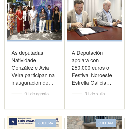
As deputadas
A Deputación
Natividade
apoiará con
González e Avia
250.000 euros o
Veira participan na
Festival Noroeste
inauguración de…
Estrella Galicia…
01 de agosto
31 de xullo
CULTURA
CULTURA