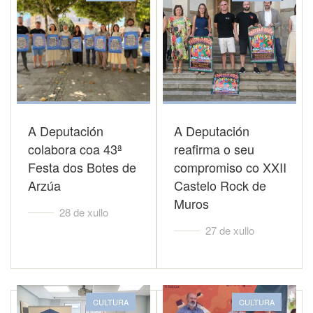
A Deputación
A Deputación
colabora coa 43ª
reafirma o seu
Festa dos Botes de
compromiso co XXII
Arzúa
Castelo Rock de
Muros
28 de xullo
27 de xullo
CULTURA
CULTURA