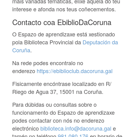
máis variadas temáticas, elixe aquela do teu
interese e afonda nos teus coñecementos.
Contacto coa EbiblioDaCoruna
O Espazo de aprendizaxe está xestionado
pola Biblioteca Provincial da
Deputación da
Coruña
.
Na rede podes encontralo no
enderezo
https://ebiblioclub.dacoruna.gal
Fisicamente encóntrase localizado en R/
Riego de Agua 37, 15001 na Coruña.
Para dúbidas ou consultas sobre o
funcionamento do Espazo de aprendizaxe
podes contactar con nós no enderezo
electrónico
biblioteca.info@dacoruna.gal
e
tamén no teléfono
981 080 176
en horario de