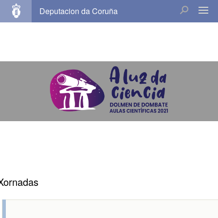
Deputacion da Coruña
Aulas
científicas
Xornadas