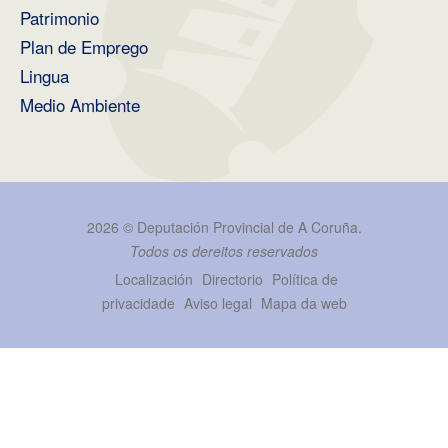
Patrimonio
Plan de Emprego
Lingua
Medio Ambiente
2026 ©
Deputación Provincial de A Coruña
.
Todos os dereitos reservados
Localización
Directorio
Política de
privacidade
Aviso legal
Mapa da web