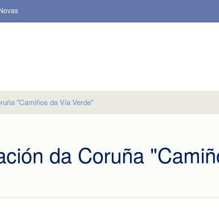
Novas
oruña "Camiños da Vía Verde"
tación da Coruña "Camiñ