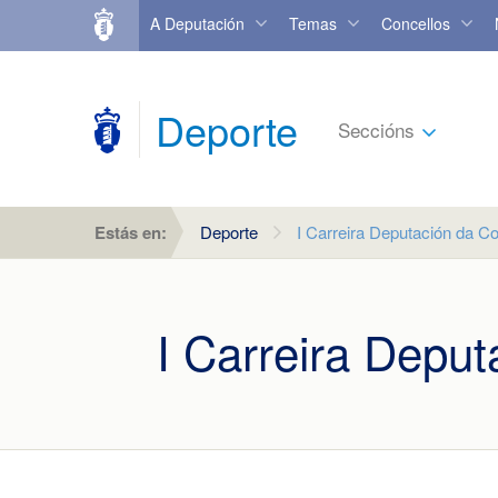
A Deputación
Temas
Concellos
Deporte
Seccións
Estás en:
Deporte
I Carreira Deputación da C
I Carreira Depu